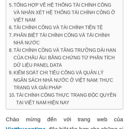
TỔNG HỢP VỀ HỆ THỐNG TÀI CHÍNH CÔNG
VÀ NHẬN XÉT HỆ THỐNG TÀI CHÍNH CÔNG Ở
VIỆT NAM
TÀI CHÍNH CÔNG VÀ TÀI CHÍNH TIỀN TỆ
PHÂN BIỆT TÀI CHÍNH CÔNG VÀ TÀI CHÍNH
NHÀ NƯỚC
TÀI CHÍNH CÔNG VÀ TĂNG TRƯỞNG DÀI HẠN
CỦA CHÂU ÂU: BẰNG CHỨNG TỪ PHÂN TÍCH
DỮ LIỆU PANEL DATA
KIỂM SOÁT CHI TIÊU CÔNG VÀ QUẢN LÝ
NGÂN SÁCH NHÀ NƯỚC Ở VIỆT NAM: THỰC
TRẠNG VÀ GIẢI PHÁP
TÀI CHÍNH CÔNG THỰC TRẠNG ĐỘC QUYỀN
TẠI VIỆT NAM HIỆN NAY
Chào mừng đến với trang web của