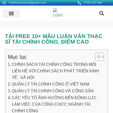
Vietthueontime@gmail.com
0799 327 987
KHO BÀI MẪU
LIÊN HỆ DỊCH VỤ VIẾT THUÊ LUẬN VĂN ONTIME
TÌM ĐỒNG ĐỘI
TẢI FREE 10+ MẪU LUẬN VĂN THẠC
SĨ TÀI CHÍNH CÔNG, ĐIỂM CAO
Mục lục
CHÍNH SÁCH TÀI CHÍNH CÔNG TRONG MỐI
LIÊN HỆ VỚI CHÍNH SÁCH PHÁT TRIỂN KINH
TẾ - XÃ HỘI
QUẢN LÝ TÀI CHÍNH CÔNG Ở VIỆT NAM
QUẢN LÝ TÀI CHÍNH CÔNG VÀ CÔNG SẢN
CÁC YẾU TỐ ẢNH HƯỞNG ĐẾN ĐỘNG LỰC
LÀM VIỆC CỦA CÔNG CHỨC NGÀNH TÀI
CHÍNH CÔNG