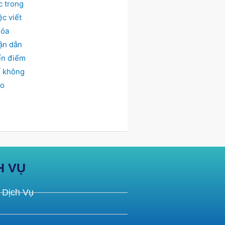
H VỤ
 Dịch Vụ