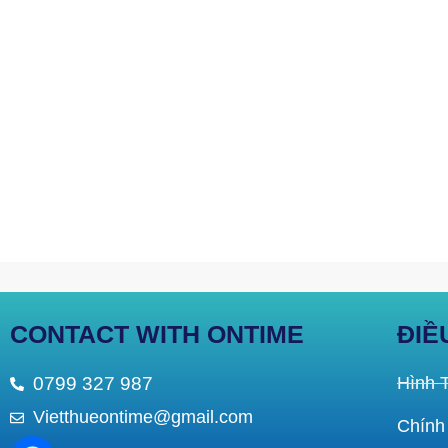
CONTACT WITH ONTIME
ĐIỀ
0799 327 987
Hình 
Vietthueontime@gmail.com
Chính