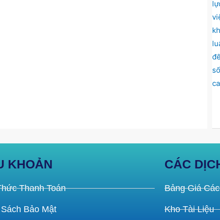
U KHOẢN
CÁC DỊC
Thức Thanh Toán
Bảng Giá Các
 Sách Bảo Mật
Kho Tài Liệu