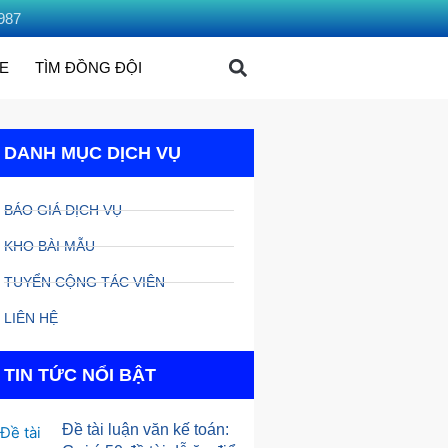
987
ME
TÌM ĐỒNG ĐỘI
DANH MỤC DỊCH VỤ
BÁO GIÁ DỊCH VỤ
KHO BÀI MẪU
TUYỂN CỘNG TÁC VIÊN
LIÊN HỆ
TIN TỨC NỔI BẬT
Đề tài luận văn kế toán: