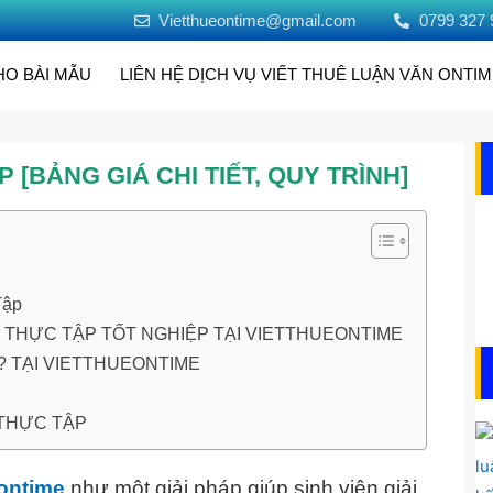
Vietthueontime@gmail.com
0799 327 
HO BÀI MẪU
LIÊN HỆ DỊCH VỤ VIẾT THUÊ LUẬN VĂN ONTI
 [BẢNG GIÁ CHI TIẾT, QUY TRÌNH]
Tập
O THỰC TẬP TỐT NGHIỆP TẠI VIETTHUEONTIME
? TẠI VIETTHUEONTIME
 THỰC TẬP
ontime
như một giải pháp giúp sinh viên giải