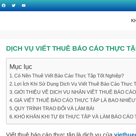
K
DỊCH VỤ VIẾT THUÊ BÁO CÁO THỰC TẬP
Mục lục
Có Nên Thuê Viết Báo Cáo Thực Tập Tốt Nghiệp?
Lợi Ích Khi Sử Dụng Dịch Vụ Viết Thuê Báo Cáo Thực 
GIỚI THIỆU VỀ DỊCH VỤ NHẬN VIẾT THUÊ BÁO CÁ
GIÁ VIẾT THUÊ BÁO CÁO THỰC TẬP LÀ BAO NHIÊU
QUY TRÌNH TRAO ĐỔI VÀ LÀM BÀI
KHÓ KHĂN KHI TỰ ĐI THỰC TẬP VÀ LÀM BÁO CÁO
Viết thuê báo cáo thực tập là dịch vụ của
viethue