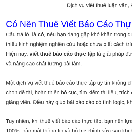
Dịch vụ viết thuê luận văn, 
Có Nên Thuê Viết Báo Cáo Thự
Câu trả lời là
có
, nếu bạn đang gặp khó khăn trong qu
thiếu kinh nghiệm nghiên cứu hoặc chưa biết cách trì
Hiện nay,
viết thuê báo cáo thực tập
là giải pháp đư
và nâng cao chất lượng bài làm.
Một dịch vụ viết thuê báo cáo thực tập uy tín không 
chọn đề tài, hoàn thiện bố cục, tìm kiếm tài liệu, tr
giảng viên. Điều này giúp bài báo cáo có tính logic, 
Tuy nhiên, khi thuê viết báo cáo thực tập, bạn nên lự
100%, bảo mật thông tin và hỗ trợ chỉnh sửa sau khi 