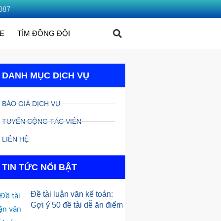
987
ME
TÌM ĐỒNG ĐỘI
DANH MỤC DỊCH VỤ
BÁO GIÁ DỊCH VỤ
TUYỂN CỘNG TÁC VIÊN
LIÊN HỆ
TIN TỨC NỔI BẬT
Đề tài luận văn kế toán:
Gợi ý 50 đề tài dễ ăn điểm