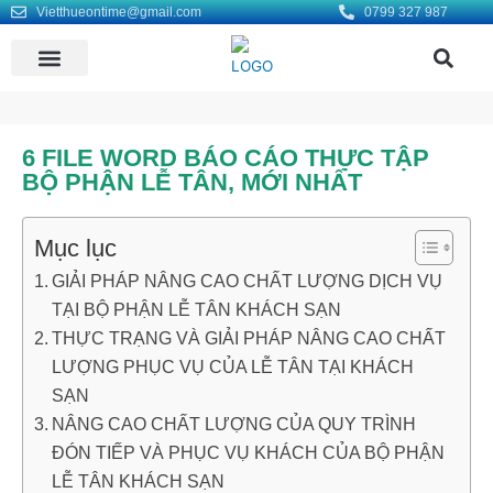
Vietthueontime@gmail.com
0799 327 987
KHO BÀI MẪU
LIÊN HỆ DỊCH VỤ VIẾT THUÊ LUẬN VĂN ONTIME
TÌM ĐỒNG ĐỘI
6 FILE WORD BÁO CÁO THỰC TẬP
BỘ PHẬN LỄ TÂN, MỚI NHẤT
Mục lục
GIẢI PHÁP NÂNG CAO CHẤT LƯỢNG DỊCH VỤ
TẠI BỘ PHẬN LỄ TÂN KHÁCH SẠN
THỰC TRẠNG VÀ GIẢI PHÁP NÂNG CAO CHẤT
LƯỢNG PHỤC VỤ CỦA LỄ TÂN TẠI KHÁCH
SẠN
NÂNG CAO CHẤT LƯỢNG CỦA QUY TRÌNH
ĐÓN TIẾP VÀ PHỤC VỤ KHÁCH CỦA BỘ PHẬN
LỄ TÂN KHÁCH SẠN