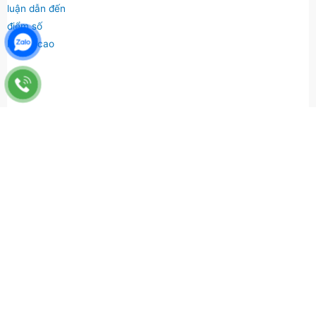
CONTACT WITH ONTIME
0799 327 987
Vietthueontime@gmail.com
ĐIỀU KHOẢN