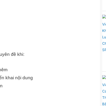
uyên đề khi:
thêm
iển khai nội dung
ắn