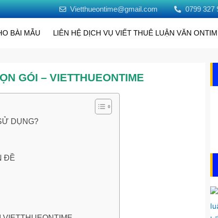
Vietthueontime@gmail.com
0799 327 
HO BÀI MẪU
LIÊN HỆ DỊCH VỤ VIẾT THUÊ LUẬN VĂN ONTI
ỌN GÓI – VIETTHUEONTIME
 SỬ DỤNG?
N ĐỀ
ẠI VIETTHUEONTIME