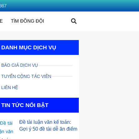
987
ME
TÌM ĐỒNG ĐỘI
DANH MỤC DỊCH VỤ
BÁO GIÁ DỊCH VỤ
TUYỂN CỘNG TÁC VIÊN
LIÊN HỆ
TIN TỨC NỔI BẬT
Đề tài luận văn kế toán:
Gợi ý 50 đề tài dễ ăn điểm