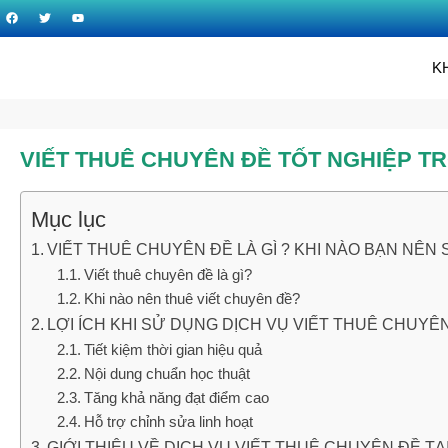
K
VIẾT THUÊ CHUYÊN ĐỀ TỐT NGHIỆP TR
Mục lục
VIẾT THUÊ CHUYÊN ĐỀ LÀ GÌ ? KHI NÀO BẠN NÊN
Viết thuê chuyên đề là gì?
Khi nào nên thuê viết chuyên đề?
LỢI ÍCH KHI SỬ DỤNG DỊCH VỤ VIẾT THUÊ CHUYÊ
Tiết kiệm thời gian hiệu quả
Nội dung chuẩn học thuật
Tăng khả năng đạt điểm cao
Hỗ trợ chỉnh sửa linh hoạt
GIỚI THIỆU VỀ DỊCH VỤ VIẾT THUÊ CHUYÊN ĐỀ T