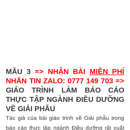
MẪU 3
=> NHẬN BÀI
MIỄN PHÍ
NHẮN TIN ZALO: 0777 149 703 =>
GIÁO TRÌNH LÀM BÁO CÁO
THỰC TẬP NGÀNH ĐIỀU DƯỠNG
VỀ GIẢI PHẪU
Tác giả của bài giáo trình về Giải phẫu trong
báo cáo thực tập ngành Điều dưỡng rất xuất