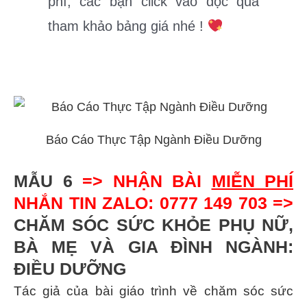
phí, các bạn click vào đọc qua
tham khảo bảng giá nhé !
Báo Cáo Thực Tập Ngành Điều Dưỡng
MẪU 6
=> NHẬN BÀI
MIỄN PHÍ
NHẮN TIN ZALO: 0777 149 703 =>
CHĂM SÓC SỨC KHỎE PHỤ NỮ,
BÀ MẸ VÀ GIA ĐÌNH NGÀNH:
ĐIỀU DƯỠNG
Tác giả của bài giáo trình về chăm sóc sức