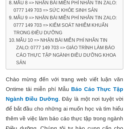
MẪU 8 => NHẬN BÀI MIỄN PHÍ NHẮN TIN ZALO:
0777 149 703 => SỨC KHỎE SINH SẢN
MẪU 9 => NHẬN BÀI MIỄN PHÍ NHẮN TIN ZALO:
0777 149 703 => KIỂM SOÁT NHIỄM KHUẨN
TRONG ĐIỀU DƯỠNG
MẪU 10 => NHẬN BÀI MIỄN PHÍ NHẮN TIN
ZALO: 0777 149 703 => GIÁO TRÌNH LÀM BÁO
CÁO THỰC TẬP NGÀNH ĐIỀU DƯỠNG KHOA
SẢN
Chào mừng đến với trang web viết luận văn
Ontime tải miễn phí Mẫu
Báo Cáo Thực Tập
Ngành Điều Dưỡng
. Đây là một nơi tuyệt vời
để bắt đầu cho những ai muốn học và tìm hiểu
thêm về việc làm báo cáo thực tập trong ngành
Điều dưỡng. Chúng tôi tự hào cung cấp cho