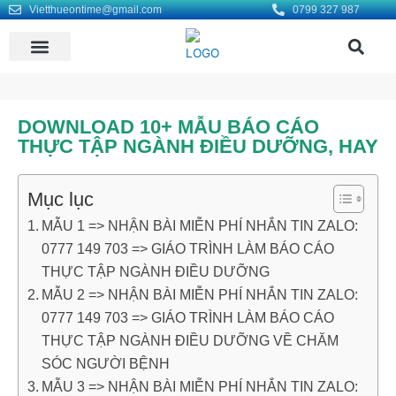
Vietthueontime@gmail.com
0799 327 987
KHO BÀI MẪU
LIÊN HỆ DỊCH VỤ VIẾT THUÊ LUẬN VĂN ONTIME
TÌM ĐỒNG ĐỘI
DOWNLOAD 10+ MẪU BÁO CÁO
THỰC TẬP NGÀNH ĐIỀU DƯỠNG, HAY
Mục lục
MẪU 1 => NHẬN BÀI MIỄN PHÍ NHẮN TIN ZALO:
0777 149 703 => GIÁO TRÌNH LÀM BÁO CÁO
THỰC TẬP NGÀNH ĐIỀU DƯỠNG
MẪU 2 => NHẬN BÀI MIỄN PHÍ NHẮN TIN ZALO:
0777 149 703 => GIÁO TRÌNH LÀM BÁO CÁO
THỰC TẬP NGÀNH ĐIỀU DƯỠNG VỀ CHĂM
SÓC NGƯỜI BỆNH
MẪU 3 => NHẬN BÀI MIỄN PHÍ NHẮN TIN ZALO: