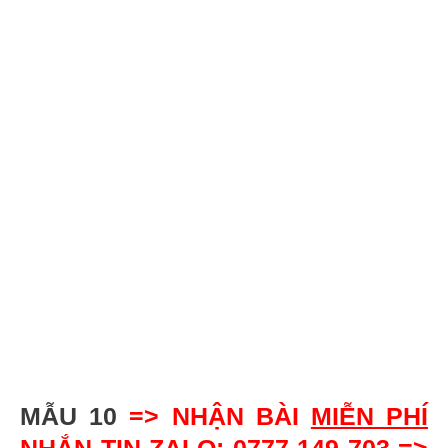
MẪU 10
=> NHẬN BÀI
MIỄN PHÍ
NHẮN TIN ZALO: 0777 149 703 =>